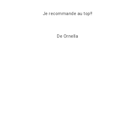
Compétence et rapidité (lendemain de mon appel) e
en plus gentillesse et conseils mérite bien ses 5
étoiles Merci
De Juan