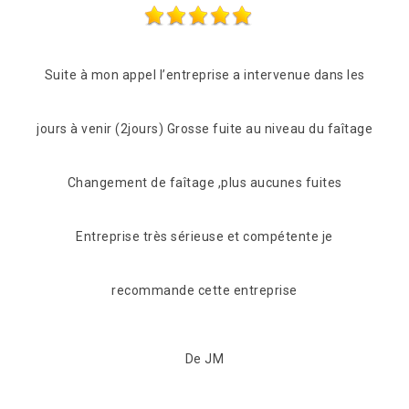
s les
Les frères Zigler on était très réactif, passage le
faîtage
lendemain de mon appel pour une vérification du toit.
s
C'est suvie pour beaucoup de conseil et de proposition
pour s'adapter à notre portefeuille tout en fiabilisant
l'étanchéité de notre toiture. Maintenant celle-ci à
retrouvé une nouvelle jeunesse et nous somme
tranquillise concernant les risques d'infiltrations. Nous