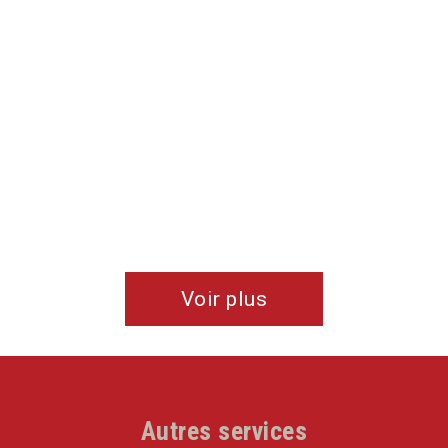
recommandons vivement cette entreprise
professionnelle, rigoureuse, attentive et sympathique.
Bravo les gars !!
De Angélique & Valentin
Voir plus
Autres services