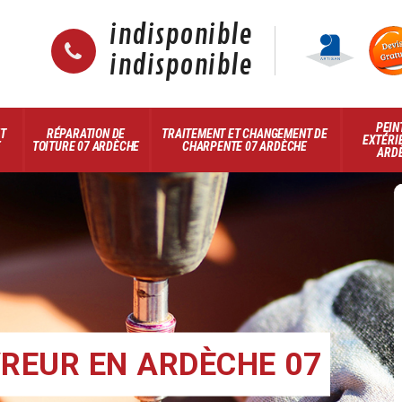
indisponible
indisponible
PEIN
ET
RÉPARATION DE
TRAITEMENT ET CHANGEMENT DE
EXTÉRI
E
TOITURE 07 ARDÈCHE
CHARPENTE 07 ARDÈCHE
ARD
REUR EN ARDÈCHE 07