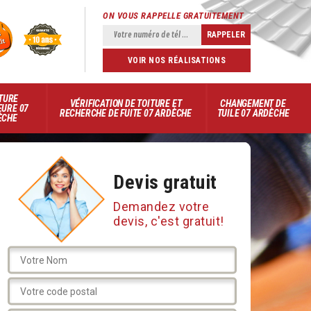
ON VOUS RAPPELLE GRATUITEMENT
VOIR NOS RÉALISATIONS
TURE
VÉRIFICATION DE TOITURE ET
CHANGEMENT DE
EURE 07
RECHERCHE DE FUITE 07 ARDÈCHE
TUILE 07 ARDÈCHE
ÈCHE
Devis gratuit
Demandez votre
devis, c'est gratuit!