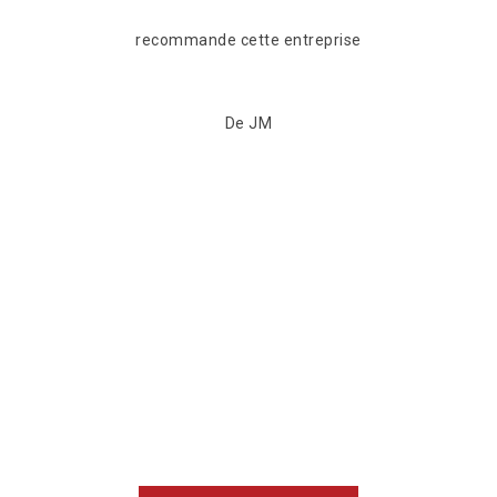
m'ont promis de repasser voir si tout va bien dans
quelques temps donc il faut rajouter le service après
vente au crédit de cette entreprise .
De SL