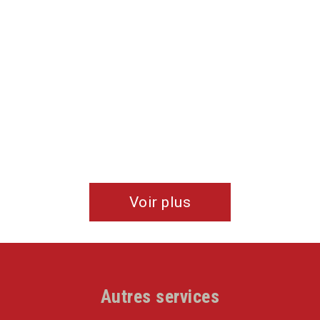
recommandons vivement cette entreprise
professionnelle, rigoureuse, attentive et sympathique.
Bravo les gars !!
De Angélique & Valentin
Voir plus
Autres services