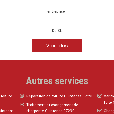
entreprise .
De SL
Voir plus
Autres services
toiture
Réparation de toiture Quintenas 07290
Vérif
fuite
Traitement et changement de
Quintenas
charpente Quintenas 07290
Chang