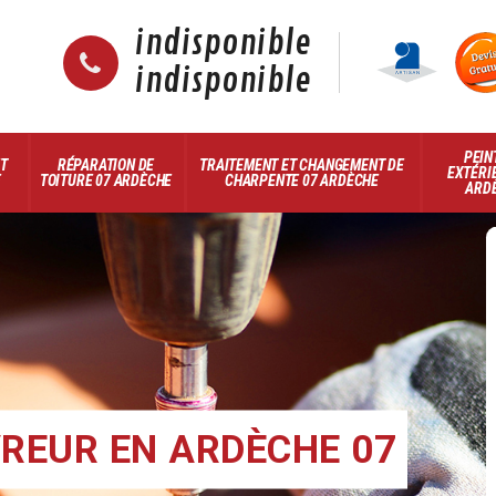
indisponible
indisponible
PEIN
ET
RÉPARATION DE
TRAITEMENT ET CHANGEMENT DE
EXTÉRI
E
TOITURE 07 ARDÈCHE
CHARPENTE 07 ARDÈCHE
ARD
REUR EN ARDÈCHE 07