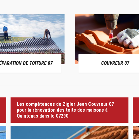
ÉPARATION DE TOITURE 07
COUVREUR 07
Les compétences de Zigler Jean Couvreur 07
pour la rénovation des toits des maisons à
Quintenas dans le 07290