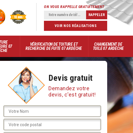
ON VOUS RAPPELLE GRATUITEMENT
VOIR NOS RÉALISATIONS
TURE
VÉRIFICATION DE TOITURE ET
CHANGEMENT DE
EURE 07
RECHERCHE DE FUITE 07 ARDÈCHE
TUILE 07 ARDÈCHE
ÈCHE
Devis gratuit
Demandez votre
devis, c'est gratuit!