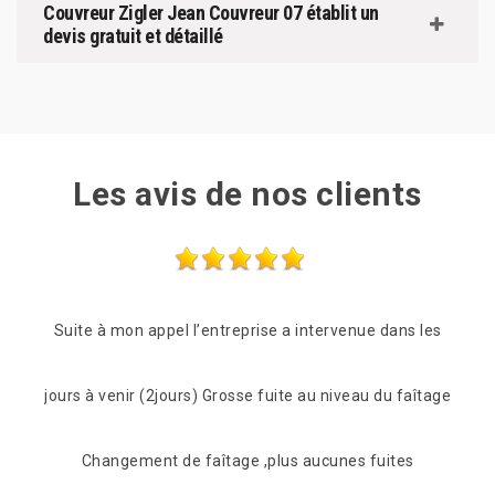
Couvreur Zigler Jean Couvreur 07 établit un
devis gratuit et détaillé
Les avis de nos clients
s les
Je recommande au top!!
Prof
faîtage
êtr
De Ornella
s