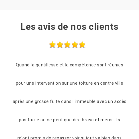
Les avis de nos clients
unies
Des professionnels très sympathiques, sérieux et
Prof
ville
réactifs. Ils se sont venus très rapidement pour me
êtr
 accès
faire un devis.
 Ils
De angelique
dans