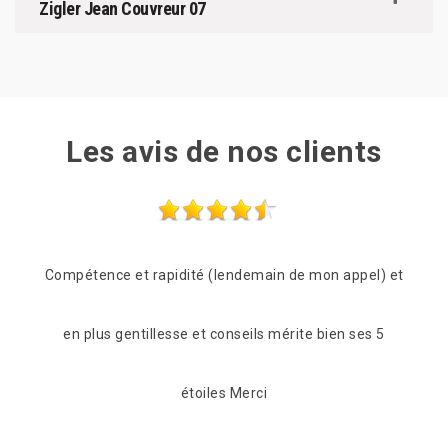
Zigler Jean Couvreur 07
Les avis de nos clients
l) et
Entreprise très sérieuse Très rapide et à l’écoute Très
Quan
s 5
compétente Je recommande fortement
pour
après
De Myriam