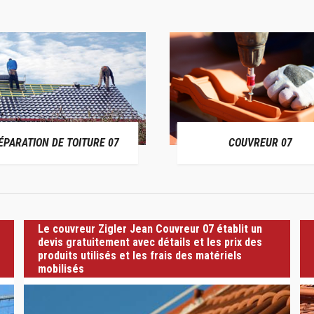
ÉPARATION DE TOITURE 07
COUVREUR 07
Le couvreur Zigler Jean Couvreur 07 établit un
devis gratuitement avec détails et les prix des
produits utilisés et les frais des matériels
mobilisés