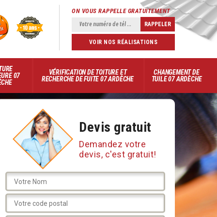
ON VOUS RAPPELLE GRATUITEMENT
VOIR NOS RÉALISATIONS
TURE
VÉRIFICATION DE TOITURE ET
CHANGEMENT DE
EURE 07
RECHERCHE DE FUITE 07 ARDÈCHE
TUILE 07 ARDÈCHE
ÈCHE
Devis gratuit
Demandez votre
devis, c'est gratuit!