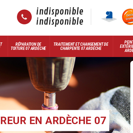
indisponible
indisponible
PEIN
ET
RÉPARATION DE
TRAITEMENT ET CHANGEMENT DE
EXTÉRI
E
TOITURE 07 ARDÈCHE
CHARPENTE 07 ARDÈCHE
ARD
REUR EN ARDÈCHE 07