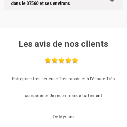
dans le 07560 et ses environs
Les avis de nos clients
e Très
Les frères Zigler on était très réactif, passage le
Des
lendemain de mon appel pour une vérification du toit.
réac
C'est suvie pour beaucoup de conseil et de proposition