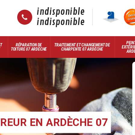
indisponible
indisponible
PEIN
ET
RÉPARATION DE
TRAITEMENT ET CHANGEMENT DE
EXTÉRI
E
TOITURE 07 ARDÈCHE
CHARPENTE 07 ARDÈCHE
ARD
REUR EN ARDÈCHE 07