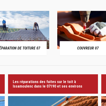
ÉPARATION DE TOITURE 07
COUVREUR 07
Les réparations des fuites sur le toit à
Issamoulenc dans le 07190 et ses environs