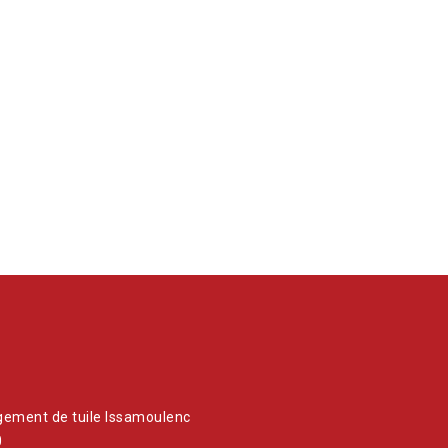
ne peut
ement de tuile Issamoulenc
0