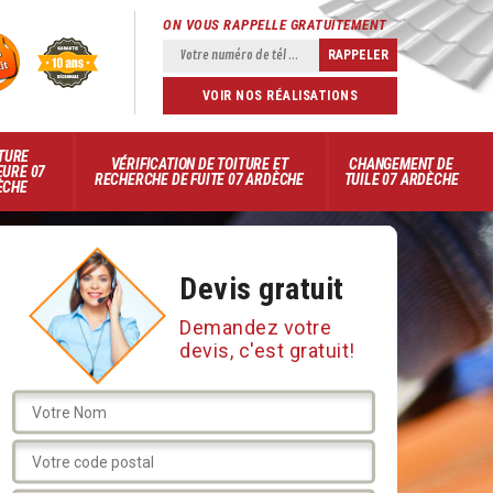
ON VOUS RAPPELLE GRATUITEMENT
VOIR NOS RÉALISATIONS
TURE
VÉRIFICATION DE TOITURE ET
CHANGEMENT DE
EURE 07
RECHERCHE DE FUITE 07 ARDÈCHE
TUILE 07 ARDÈCHE
ÈCHE
Devis gratuit
Demandez votre
devis, c'est gratuit!