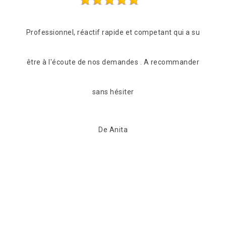
 a su
Entreprise très sérieuse Très rapide et à l’écoute Très
Des
nder
compétente Je recommande fortement
réac
De Myriam